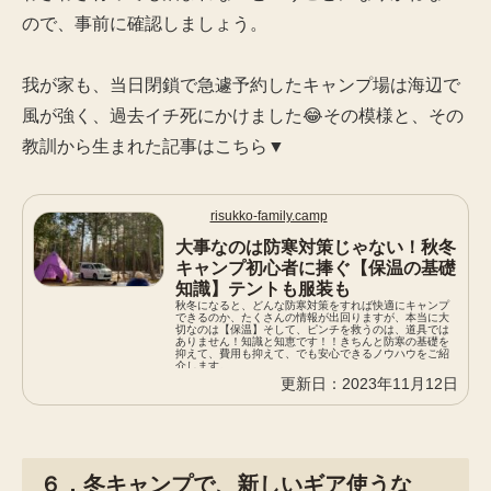
ので、事前に確認しましょう。
我が家も、当日閉鎖で急遽予約したキャンプ場は海辺で
風が強く、過去イチ死にかけました😂その模様と、その
教訓から生まれた記事はこちら▼
risukko-family.camp
大事なのは防寒対策じゃない！秋冬
キャンプ初心者に捧ぐ【保温の基礎
知識】テントも服装も
秋冬になると、どんな防寒対策をすれば快適にキャンプ
できるのか、たくさんの情報が出回りますが、本当に大
切なのは【保温】そして、ピンチを救うのは、道具では
ありません！知識と知恵です！！きちんと防寒の基礎を
抑えて、費用も抑えて、でも安心できるノウハウをご紹
介します。
2023年11月12日
６．冬キャンプで、新しいギア使うな