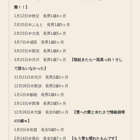
難！！】
1月12日＠秩父 長男1歳4ヶ月
2月15日＠ふもと 長男1歳5ヶ月
2月22日＠大洗 長男1歳5ヶ月
3月7日＠成田 長男1歳6ヶ月
3月22日＠那須 長男1歳6ヶ月
3月31日＠渋川 長男1歳7ヶ月
【朝起きたら一面真っ白！そし
て誰もいなかった】
11月21日＠渋川 長男2歳2ヶ月
12月28日＠那須 長男2歳4ヶ月
1月1日＠飯能 長男2歳4ヶ月
2月13日＠西湖 長男2歳5ヶ月
12月26日＠大阪 長女0歳5ヶ月
【雪への愛と冷たさで情緒崩壊
の3歳ｗ】
1月3日＠佐賀 長女0歳5ヶ月
2月14日＠尾白 長女0歳7ヶ月
【もう雪も慣れたもんです】