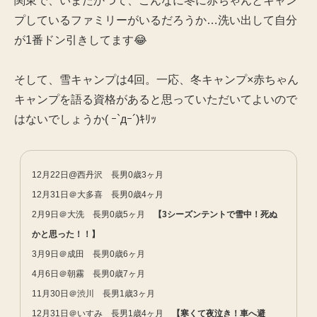
関東で、いまだかつて、こんなに冬に赤ちゃんとキャン
プしているファミリーがいるだろうか…洗い出して自分
が1番ドン引きしてます😂
そして、雪キャンプは4回。一応、冬キャンプ×赤ちゃん
キャンプを語る資格があると思っていただいてよいので
はないでしょうか( ｰ`дｰ´)ｷﾘｯ
12月22日@西丹沢 長男0歳3ヶ月
12月31日＠大多喜 長男0歳4ヶ月
2月9日＠大洗 長男0歳5ヶ月
【3シーズンテントで雪中！死ぬ
かと思った！！】
3月9日＠成田 長男0歳6ヶ月
4月6日＠朝霧 長男0歳7ヶ月
11月30日＠渋川 長男1歳3ヶ月
12月31日＠いすみ 長男1歳4ヶ月
【寒くて夜泣き！車へ避