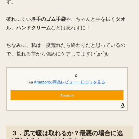
す。
破れにくい
厚手のゴム手袋
や、ちゃんと手を拭く
タオ
ル
、
ハンドクリーム
などは忘れずに！
ちなみに、私は一度荒れたら終わりだと思っているの
で、荒れる前から強めにケアしてます( ･`д･´)b
¥ -
Amazonの商品レビュー・口コミを見る
Amazon
３．尻で暖は取れるか？最悪の場合に逃