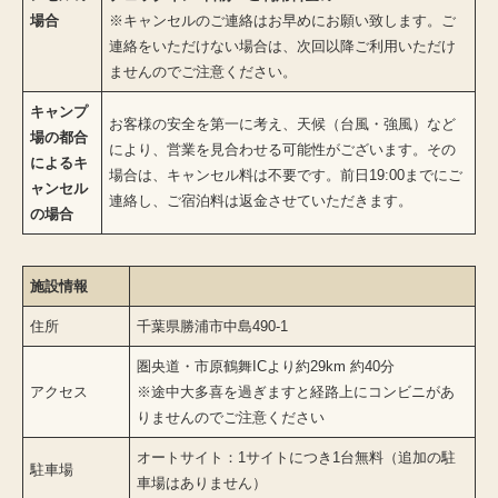
場合
※キャンセルのご連絡はお早めにお願い致します。ご
連絡をいただけない場合は、次回以降ご利用いただけ
ませんのでご注意ください。
キャンプ
お客様の安全を第一に考え、天候（台風・強風）など
場の都合
により、営業を見合わせる可能性がございます。その
によるキ
場合は、キャンセル料は不要です。前日19:00までにご
ャンセル
連絡し、ご宿泊料は返金させていただきます。
の場合
施設情報
住所
千葉県勝浦市中島490-1
圏央道・市原鶴舞ICより約29km 約40分
アクセス
※途中大多喜を過ぎますと経路上にコンビニがあ
りませんのでご注意ください
オートサイト：1サイトにつき1台無料（追加の駐
駐車場
車場はありません）