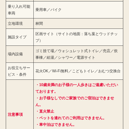
乗り入れ可能
乗用車／バイク
車両
立地環境
林間
区画サイト（サイトの地面：落ち葉とウッドチッ
施設タイプ
プ）
ゴミ捨て場／ウォシュレット式トイレ／売店／炊
場内設備
事棟／給湯／シャワー／
電源サイト
お役立ちサー
花火OK／Wi-Fi無料／こどもトイレ／おむつ交換台
ビス・条件
・10歳未満のお子様の一人歩きはご遠慮いただい
ております。
・お子様なしでのご家族でのご宿泊はできませ
ん。
・
直火禁止
注意事項
・ペットを連れてのご利用はできません。
・
車中泊はできません。