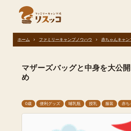
ホーム
ファミリーキャンプノウハウ
赤ちゃんキャン
マザーズバッグと中身を大公開
め
0歳
便利グッズ
哺乳瓶
授乳
服装
赤ち