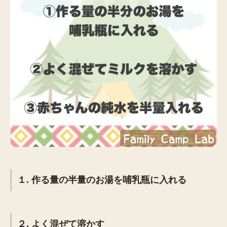
１. 作る量の半量のお湯を哺乳瓶に入れる
２. よく混ぜて溶かす