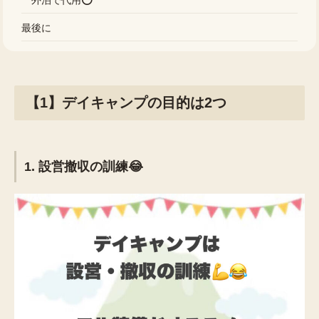
外泊で代用⭕️
最後に
【1】デイキャンプの目的は2つ
1. 設営撤収の訓練😂