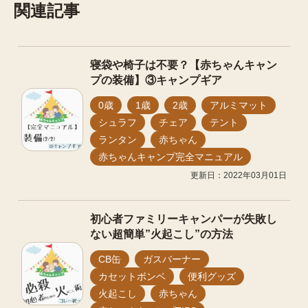
関連記事
寝袋や椅子は不要？【赤ちゃんキャン
プの装備】③キャンプギア
0歳
1歳
2歳
アルミマット
シュラフ
チェア
テント
ランタン
赤ちゃん
赤ちゃんキャンプ完全マニュアル
更新日：2022年03月01日
初心者ファミリーキャンパーが失敗し
ない超簡単”火起こし”の方法
CB缶
ガスバーナー
カセットボンベ
便利グッズ
火起こし
赤ちゃん