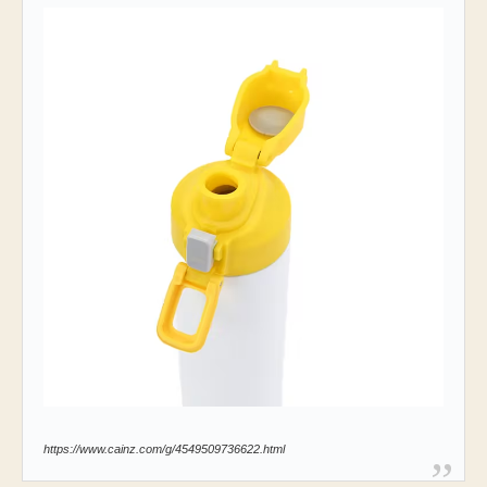
https://www.cainz.com/g/4549509736622.html