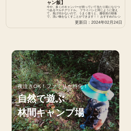
ャン飯】
今や、多くのキャンパーが持っていて当たり前になりつ
つあるマルチグリドル。 フライパンと同じように使え
て、焦げ付かないので、うまく使うと、撤収前の朝食
で、洗い物をなくすことができます！！ おすすめのレシ
ピとその特徴をまとめました。
2024年02月24日
夜泣きOK！ファミリー特化！
自然で遊ぶ
林間キャンプ場