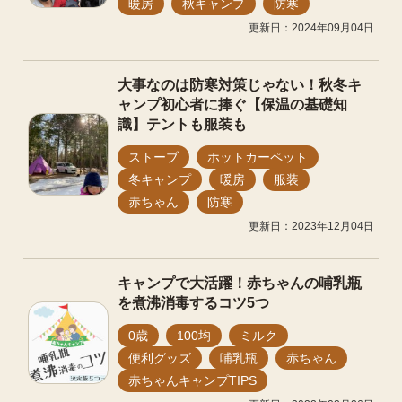
暖房
秋キャンプ
防寒
更新日：2024年09月04日
大事なのは防寒対策じゃない！秋冬キ
ャンプ初心者に捧ぐ【保温の基礎知
識】テントも服装も
ストーブ
ホットカーペット
冬キャンプ
暖房
服装
赤ちゃん
防寒
更新日：2023年12月04日
キャンプで大活躍！赤ちゃんの哺乳瓶
を煮沸消毒するコツ5つ
0歳
100均
ミルク
便利グッズ
哺乳瓶
赤ちゃん
赤ちゃんキャンプTIPS