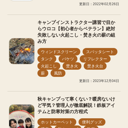
更新日：2022年02月26日
キャンプインストラクター講習で目か
らウロコ【初心者からベテラン】絶対
失敗しない火起こし・焚き火の薪の組
み方
ウィンドスクリーン
スパッタシート
タンク
バケツ
リフレクター
火起こし
焚き火
焚き火台
薪
風防
更新日：2023年12月04日
秋キャンプって寒くない？暖房ないけ
ど平気？管理人が徹底解説！鉄板アイ
テムと防寒対策の方程式
ホットカーペット
便利グッズ