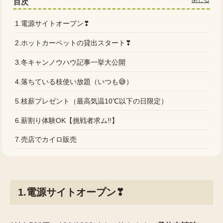
目次
1.電源サイトオープン❣
2.ホットカーペットの貸出スタート❣
3.冬キャンノウハウ記事一挙大公開
4.落ちている枝使い放題（いつも😅）
5.枝薪プレゼント（最高気温10℃以下の日限定）
6.薪割り体験OK【挑戦者求ム!!】
7.売店でカイロ販売
1.電源サイトオープン❣