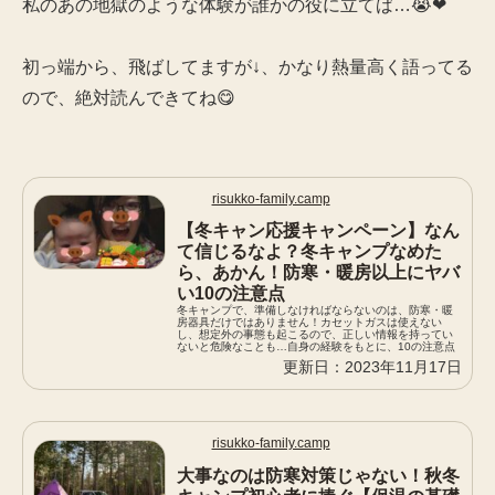
私のあの地獄のような体験が誰かの役に立てば…😭❤
初っ端から、飛ばしてますが↓、かなり熱量高く語ってる
ので、絶対読んできてね😋
risukko-family.camp
【冬キャン応援キャンペーン】なん
て信じるなよ？冬キャンプなめた
ら、あかん！防寒・暖房以上にヤバ
い10の注意点
冬キャンプで、準備しなければならないのは、防寒・暖
房器具だけではありません！カセットガスは使えない
し、想定外の事態も起こるので、正しい情報を持ってい
ないと危険なことも…自身の経験をもとに、10の注意点
をまとめました。
2023年11月17日
risukko-family.camp
大事なのは防寒対策じゃない！秋冬