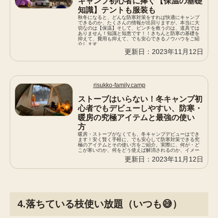
キャンプ初心者に捧ぐ【保温の基礎
知識】テントも服装も
秋冬になると、どんな防寒対策をすれば快適にキャンプ
できるのか、たくさんの情報が出回りますが、本当に大
切なのは【保温】そして、ピンチを救うのは、道具では
ありません！知識と知恵です！！きちんと防寒の基礎を
抑えて、費用も抑えて、でも安心できるノウハウをご紹
介します。
2023年11月12日
risukko-family.camp
ストーブはいらない！冬キャンプ初
心者でもデビューしやすい、防寒・
暖房の究極アイテムと最強の使い
方
暖房・ストーブがなくても、冬キャンプデビューはでき
ます！安く賢く手軽に、でも安心して防寒対策できる究
極のアイテムとその使い方をご紹介。実際に、何が・ど
こが寒いのか、何をどう使えば解消されるのか、イメー
ジしてもらえるような解説を心がけます！！
2023年11月12日
4.落ちている枝使い放題（いつも😅）