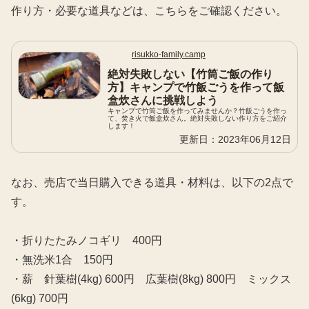
作り方・必要な道具などは、こちらをご確認ください。
risukko-family.camp
絶対失敗しない【竹筒ご飯の作り
方】キャンプで竹飯ごうを作って飯
盒炊さんに挑戦しよう
キャンプで竹筒ご飯を作ってみませんか？竹飯ごうを作っ
て、焚き火で飯盒炊さん。絶対失敗しない作り方をご紹介
します！
2023年06月12日
なお、売店で当日購入できる道具・材料は、以下の2点で
す。
・折りたたみノコギリ 400円
・無洗米1合 150円
・薪 針葉樹(4kg) 600円 広葉樹(8kg) 800円 ミックス
(6kg) 700円