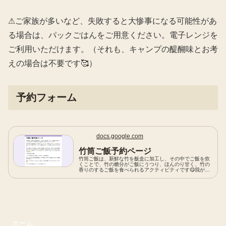
⚠ご家族が多いなど、失敗すると大惨事になる可能性があ
る場合は、パックごはんをご用意ください。電子レンジを
ご利用いただけます。（それも、キャンプの醍醐味とお考
えの場合は不要です🥰）
予約フォーム
docs.google.com
竹筒ご飯予約ページ
竹筒ご飯は、新鮮な竹を飯盒に加工し、その中でご飯を炊
くことで、竹の糖分がご飯にうつり、ほんのり甘く、竹の
香りのするご飯を食べられるアクティビティです😋我が家
の息子5歳娘2歳は2人で2合食べ尽くしたり😂、「普段は
うちの子、こんなに食べないのに
ホーム