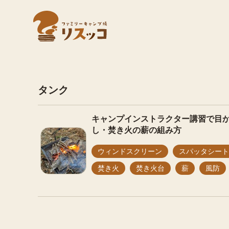
タンク
キャンプインストラクター講習で目
し・焚き火の薪の組み方
ウィンドスクリーン
スパッタシート
焚き火
焚き火台
薪
風防