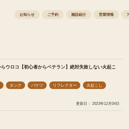
お知らせ
ご予約
施設紹介
営業情報
からウロコ【初心者からベテラン】絶対失敗しない火起こ
タンク
バケツ
リフレクター
火起こし
2023年12月04日