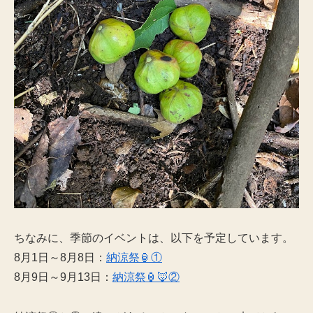
ちなみに、季節のイベントは、以下を予定しています。
8月1日～8月8日：
納涼祭🏮①
8月9日～9月13日：
納涼祭🏮🦊②