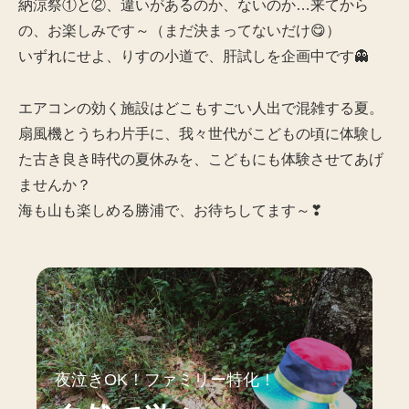
納涼祭①と②、違いがあるのか、ないのか…来てから
の、お楽しみです～（まだ決まってないだけ😋）
いずれにせよ、りすの小道で、肝試しを企画中です👻
エアコンの効く施設はどこもすごい人出で混雑する夏。
扇風機とうちわ片手に、我々世代がこどもの頃に体験し
た古き良き時代の夏休みを、こどもにも体験させてあげ
ませんか？
海も山も楽しめる勝浦で、お待ちしてます～❣
夜泣きOK！ファミリー特化！